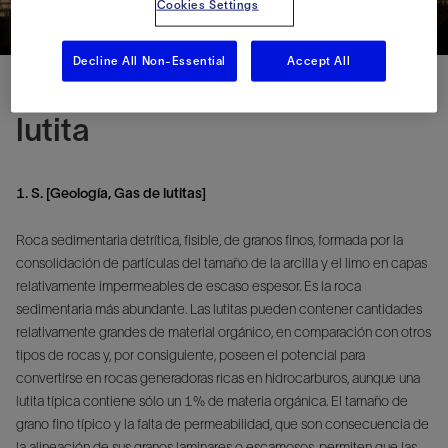
Cookies Settings
Decline All Non-Essential
Accept All
lutita
1. S. [Geología, Gas de lutitas]
Roca sedimentaria detrítica, fisible, de granos finos, formada por la
consolidación de partículas del tamaño de la arcilla y el limo en capas
relativamente impermeables de escaso espesor. Es la roca
sedimentaria más abundante. Las lutitas pueden contener cantidades
relativamente grandes de material orgánico, en comparación con otros
tipos de rocas y, por consiguiente, poseen el potencial para
convertirse en rocas generadoras ricas en hidrocarburos, aunque una
lutita típica contiene sólo un 1% de materia orgánica. El tamaño de
grano fino típico y la falta de permeabilidad, que son consecuencia de
la alineación de sus granos laminares o escamosos, permiten que las