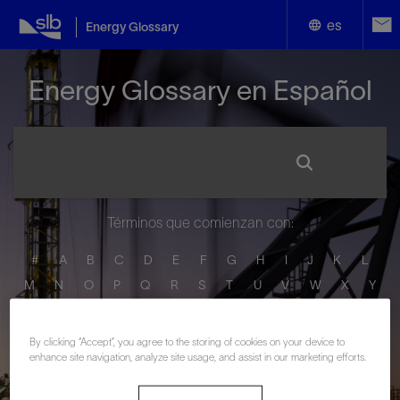
es
Energy Glossary
English
Energy Glossary en Español
Español
Términos que comienzan con:
#
A
B
C
D
E
F
G
H
I
J
K
L
M
N
O
P
Q
R
S
T
U
V
W
X
Y
Z
By clicking “Accept”, you agree to the storing of cookies on your device to
enhance site navigation, analyze site usage, and assist in our marketing efforts.