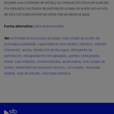
en parte a su contenido de arcilla y la composición iónica de la arcilla.
Por esta razón, los fluidos de perforación a base de aceite son el lodo
de elección para perforar las lutitas más sensibles al agua.
Forma alternativa:
lutita desmoronable
Ver:
actividad de soluciones acuosas
,
lodo a base de aceite de
actividad equilibrada
,
capacidad de intercambio catiónico
,
método
Chenevert
,
arcilla
,
interacción arcilla-agua
,
detergente de
perforación
,
encapsulación; encapsulado
,
gumbo; lutita gruesa
,
inhibir
,
lodo inhibidor
,
montmorillonita
,
arcilla nativa
,
lodo a base de
aceite
,
transmisión de la presión de poro
,
ion potasio
,
humedad
relativa
,
lodo de silicato
,
lodo base sintética