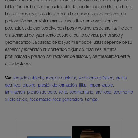
lutitas formen buenas rocas de cubierta para trampas de hidrocarburos.
Los rastros de gas hallados en las lutitas durante las operaciones de
perforación hacen vislumbrar a estas lutitas como yacimientos
potenciales de gas. Los diversos tipos y volúmenes de arcillas inciden
en la calidad del yacimiento desde el punto de vista petrofísico y
geomecánico. La calidad de los yacimientos de lutitas depende de su
espesor y extensión, su contenido orgánico, madurez térmica,
profundidad y presión, saturaciones de fluidos, y permeabilidad, entre
otros factores.
Ver:
roca de cubierta
,
roca de cubierta
,
sedimento clástico
,
arcilla
,
detrítico
,
diapiro
,
presión de formación
,
illita
,
impermeable
,
laminación
,
presión de poro
,
sello
,
sedimentario
,
arcilloso
,
sedimento
siliciclástico
,
roca madre; roca generadora
,
trampa