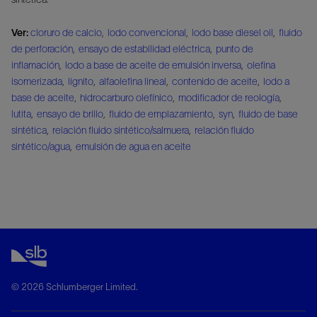
Ver:
cloruro de calcio
,
lodo convencional
,
lodo base diesel oil
,
fluido
de perforación
,
ensayo de estabilidad eléctrica
,
punto de
inflamación
,
lodo a base de aceite de emulsión inversa
,
olefina
isomerizada
,
lignito
,
alfaolefina lineal
,
contenido de aceite
,
lodo a
base de aceite
,
hidrocarburo olefínico
,
modificador de reología
,
lutita
,
ensayo de brillo
,
fluido de emplazamiento
,
syn
,
fluido de base
sintética
,
relación fluido sintético/salmuera
,
relación fluido
sintético/agua
,
emulsión de agua en aceite
© 2026 Schlumberger Limited.