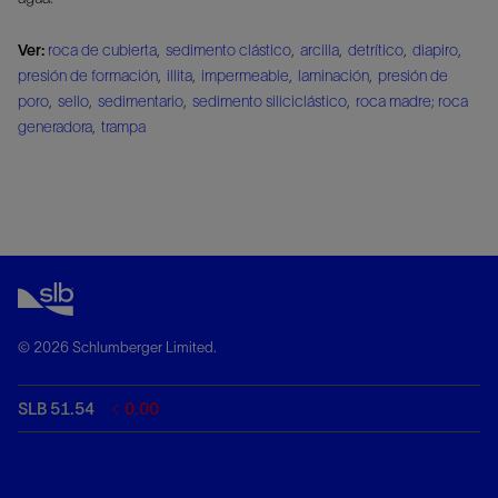
Ver:
roca de cubierta
,
sedimento clástico
,
arcilla
,
detrítico
,
diapiro
,
presión de formación
,
illita
,
impermeable
,
laminación
,
presión de
poro
,
sello
,
sedimentario
,
sedimento siliciclástico
,
roca madre; roca
generadora
,
trampa
© 2026 Schlumberger Limited.
SLB 51.54
0.00