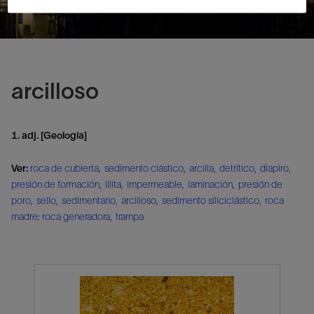
arcilloso
1. adj. [Geología]
Ver:
roca de cubierta
,
sedimento clástico
,
arcilla
,
detrítico
,
diapiro
,
presión de formación
,
illita
,
impermeable
,
laminación
,
presión de
poro
,
sello
,
sedimentario
,
arcilloso
,
sedimento siliciclástico
,
roca
madre; roca generadora
,
trampa