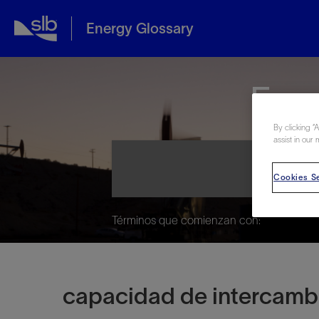
Energy Glossary
Ene
By clicking “
assist in our 
Cookies Se
Términos que comienzan con:
capacidad de intercambi