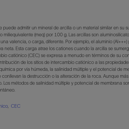
e puede admitir un mineral de arcilla o un material similar en su
iequivalente (meq) por 100 g. Las arcillas son aluminosilicatos 
a valencia, o carga, diferente. Por ejemplo, el aluminio (Al+++
neta. Esta carga atrae los cationes cuando la arcilla se sumerge
mbio catiónico (CEC) se expresa a menudo en términos de su con
ntribución de los sitios de intercambio catiónico a las propiedade
 la química por vía húmeda, la salinidad múltiple y el potencial 
e conllevan la destrucción o la alteración de la roca. Aunque má
tio. Los métodos de salinidad múltiple y potencial de membrana 
ontáneo.
nico
,
CEC