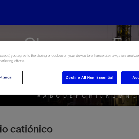
rgy Glossary en Esp
Accept”, you agree to the storing of cookies on your device to enhance site navigation, analyze
marketing efforts.
ttings
Decline All Non-Essential
Acc
#
A
B
C
D
E
F
G
H
I
J
K
L
M
N
O
o catiónico