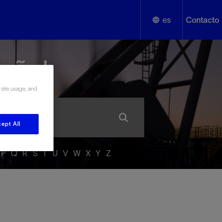
es
Contacto
English
añol
Español
 site usage, and
ept All
P
Q
R
S
T
U
V
W
X
Y
Z