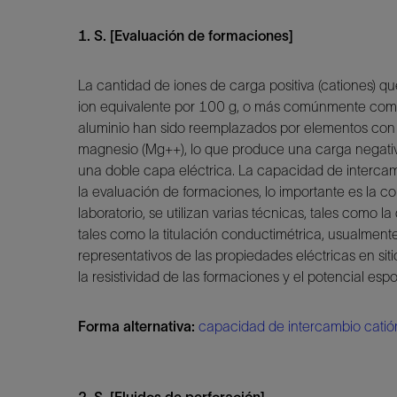
1. S. [Evaluación de formaciones]
La cantidad de iones de carga positiva (cationes) qu
ion equivalente por 100 g, o más comúnmente como mil
aluminio han sido reemplazados por elementos con un
magnesio (Mg++), lo que produce una carga negativa 
una doble capa eléctrica. La capacidad de interca
la evaluación de formaciones, lo importante es la co
laboratorio, se utilizan varias técnicas, tales como
tales como la titulación conductimétrica, usualment
representativos de las propiedades eléctricas en si
la resistividad de las formaciones y el potencial esp
Forma alternativa:
capacidad de intercambio catió
2. S. [Fluidos de perforación]