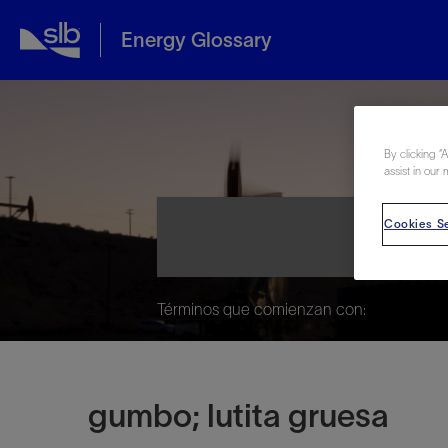
Energy Glossary
Ene
By clicking “
assist in our 
Cookies Se
Términos que comienzan con:
gumbo; lutita gruesa