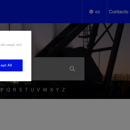
es
Contacto
English
añol
 site usage, and
Español
ept All
P
Q
R
S
T
U
V
W
X
Y
Z