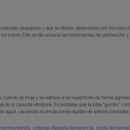
s blandas, pegajosas y que se dilatan, observadas con frecuencia
los mares. Esta arcilla ensucia las herramientas de perforación y
sa cuando se moja y se adhiere a las superficies de forma agresiv
dazos) de la zaranda vibratoria. Es probable que la lutita "gumbo" 
 de agua, causando acumulaciones rápidas de sólidos coloidales.
montmorillonita
,
zaranda vibratoria (temblorina)
,
arcilla de esmect