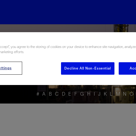
rgy Glossary en Esp
Accept”, you agree to the storing of cookies on your device to enhance site navigation, analyze
marketing efforts.
ttings
Decline All Non-Essential
Acc
#
A
B
C
D
E
F
G
H
I
J
K
L
M
N
O