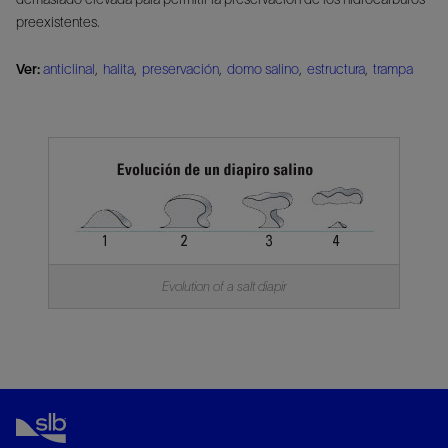
preexistentes.
Ver:
anticlinal
,
halita
,
preservación
,
domo salino
,
estructura
,
trampa
Evolution of a salt diapir