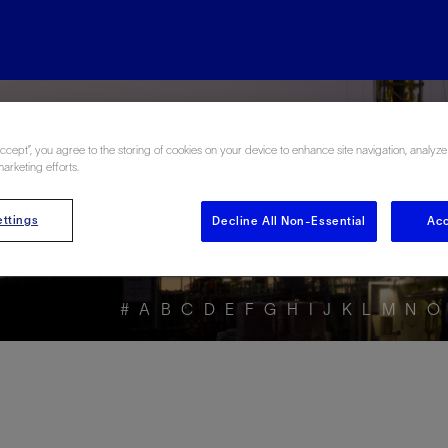
rgy Glossary en Esp
Accept”, you agree to the storing of cookies on your device to enhance site navigation, analyze
marketing efforts.
ttings
Decline All Non-Essential
Acc
#
A
B
C
D
E
F
G
H
I
J
K
L
M
N
O