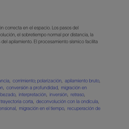
ión correcta en el espacio. Los pasos del
lución, el sobretiempo normal por distancia, la
el apilamiento. El procesamiento sísmico facilita
ancia
,
corrimiento; polarización
,
apilamiento bruto
,
ón
,
conversión a profundidad
,
migración en
abezado
,
interpretación
,
inversión
,
retraso
,
 trayectoria corta
,
deconvolución con la ondícula
,
ensional
,
migración en el tiempo
,
recuperación de