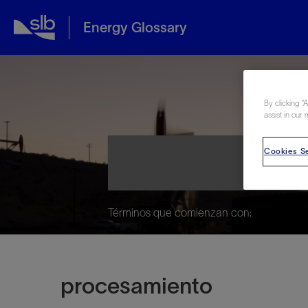
Energy Glossary
Ene
By clicking “
assist in our 
Cookies Se
Términos que comienzan con:
procesamiento