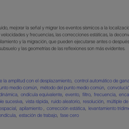
ruido, mejorar la señal y migrar los eventos sísmicos a la localizac
velocidades y frecuencias, las correcciones estáticas, la deconvo
lamiento y la migración, que pueden ejecutarse antes o después d
subsuelo y las geometrías de las reflexiones son más evidentes.
de la amplitud con el desplazamiento
,
control automático de gan
unto medio común
,
método del punto medio común
,
convoluci
 dinámica
,
ondícula equivalente
,
evento
,
filtro
,
frecuencia
,
enc
ple sucesiva
,
vista rápida
,
ruido aleatorio
,
resolución
,
múltiple de
espacial
,
apilamiento
,
corrección estática
,
levantamiento tridim
ondícula
,
estación de trabajo
,
fase cero