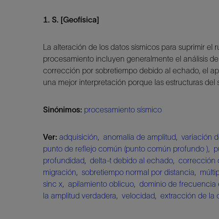
1. S. [Geofísica]
La alteración de los datos sísmicos para suprimir el 
procesamiento incluyen generalmente el análisis de 
corrección por sobretiempo debido al echado, el api
una mejor interpretación porque las estructuras del 
Sinónimos:
procesamiento sísmico
Ver:
adquisición
,
anomalía de amplitud
,
variación 
punto de reflejo común (punto común profundo )
,
p
profundidad
,
delta-t debido al echado
,
corrección
migración
,
sobretiempo normal por distancia
,
múlti
sinc x
,
apilamiento oblicuo
,
dominio de frecuencia 
la amplitud verdadera
,
velocidad
,
extracción de la 