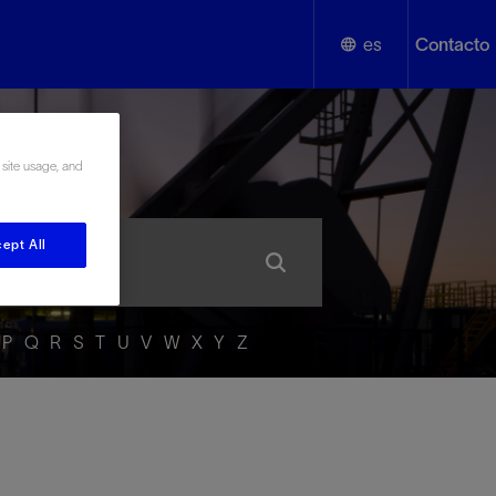
es
Contacto
English
añol
 site usage, and
Español
ept All
P
Q
R
S
T
U
V
W
X
Y
Z