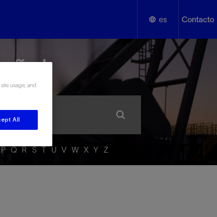
es
Contacto
English
añol
Español
 site usage, and
ept All
P
Q
R
S
T
U
V
W
X
Y
Z