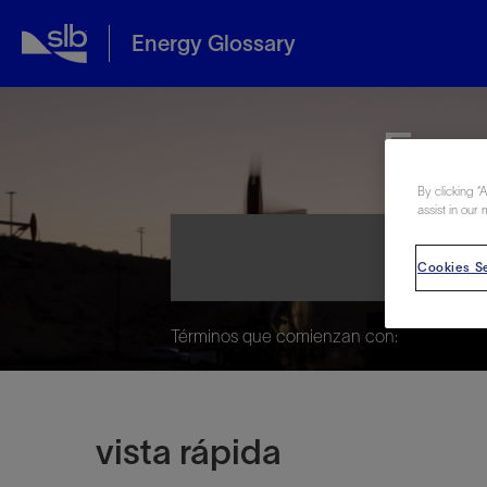
Energy Glossary
Ene
By clicking “
assist in our 
Cookies Se
Términos que comienzan con:
vista rápida