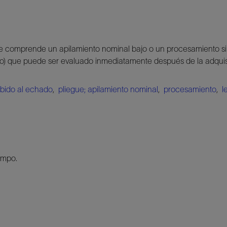
comprende un apilamiento nominal bajo o un procesamiento simpl
o) que puede ser evaluado inmediatamente después de la adquis
ebido al echado
,
pliegue; apilamiento nominal
,
procesamiento
,
l
ampo.