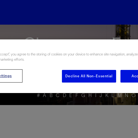
rgy Glossary en Esp
Accept”, you agree to the storing of cookies on your device to enhance site navigation, analyze
marketing efforts.
ttings
Decline All Non-Essential
Acc
#
A
B
C
D
E
F
G
H
I
J
K
L
M
N
O