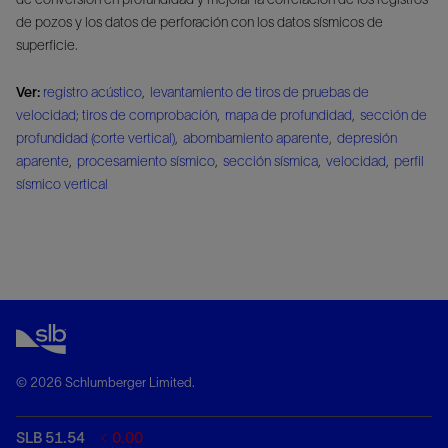
de pozos y los datos de perforación con los datos sísmicos de
superficie.
Ver:
registro acústico
,
levantamiento de tiros de pruebas de
velocidad; tiros de comprobación
,
mapa de profundidad
,
sección de
profundidad (corte vertical)
,
abombamiento aparente
,
depresión
aparente
,
procesamiento sísmico
,
sección sísmica
,
velocidad
,
perfil
sísmico vertical
© 2026 Schlumberger Limited.
SLB 51.54
0.00