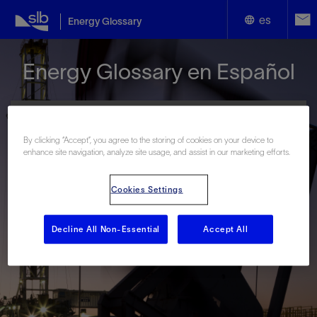
es
Energy Glossary
English
Energy Glossary en Español
Español
By clicking “Accept”, you agree to the storing of cookies on your device to
enhance site navigation, analyze site usage, and assist in our marketing efforts.
Términos que comienzan con:
Cookies Settings
#
A
B
C
D
E
F
G
H
I
J
K
L
M
N
O
P
Q
R
S
T
U
V
W
X
Y
Decline All Non-Essential
Accept All
Z