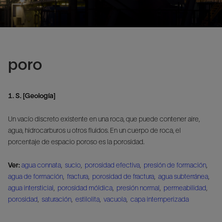
poro
1. S. [Geología]
Un vacío discreto existente en una roca, que puede contener aire,
agua, hidrocarburos u otros fluidos. En un cuerpo de roca, el
porcentaje de espacio poroso es la porosidad.
Ver:
agua connata
,
sucio
,
porosidad efectiva
,
presión de formación
,
agua de formación
,
fractura
,
porosidad de fractura
,
agua subterránea
,
agua intersticial
,
porosidad móldica
,
presión normal
,
permeabilidad
,
porosidad
,
saturación
,
estilolita
,
vacuola
,
capa intemperizada