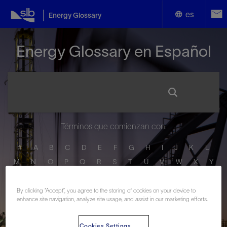
es
Energy Glossary
English
Energy Glossary en Español
Español
Términos que comienzan con:
#
A
B
C
D
E
F
G
H
I
J
K
L
M
N
O
P
Q
R
S
T
U
V
W
X
Y
Z
By clicking “Accept”, you agree to the storing of cookies on your device to
enhance site navigation, analyze site usage, and assist in our marketing efforts.
Cookies Settings