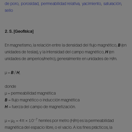
de poro
,
porosidad
,
permeabilidad relativa
,
yacimiento
,
saturación
,
sello
2. S. [Geofísica]
En magnetismo, la relación entre la densidad del flujo magnético,
B
(en
unidades de teslas), y la intensidad del campo magnético,
H
(en
unidades de amperios/metro), generalmente en unidades de H/m.
μ =
B
/
H
,
donde
μ = permeabilidad magnética
B
= flujo magnético o inducción magnética
H
= fuerza del campo de magnetización.
−7
μ = μ
= 4π × 10
henries por metro (H/m) es la permeabilidad
0
magnética del espacio libre, o el vacío. A los fines prácticos, la