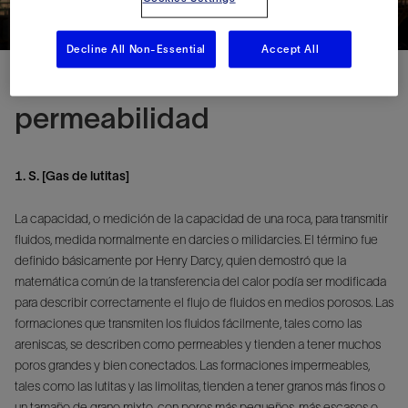
Decline All Non-Essential
Accept All
permeabilidad
1. S. [Gas de lutitas]
La capacidad, o medición de la capacidad de una roca, para transmitir
fluidos, medida normalmente en darcies o milidarcies. El término fue
definido básicamente por Henry Darcy, quien demostró que la
matemática común de la transferencia del calor podía ser modificada
para describir correctamente el flujo de fluidos en medios porosos. Las
formaciones que transmiten los fluidos fácilmente, tales como las
areniscas, se describen como permeables y tienden a tener muchos
poros grandes y bien conectados. Las formaciones impermeables,
tales como las lutitas y las limolitas, tienden a tener granos más finos o
un tamaño de grano mixto, con poros más pequeños, más escasos o