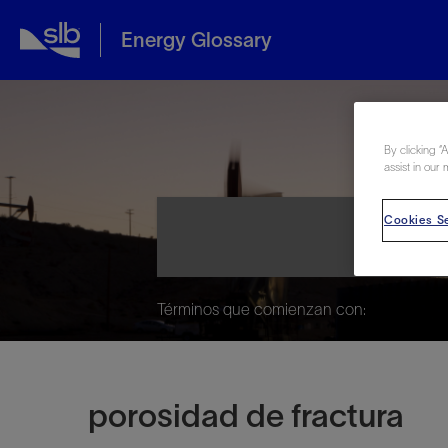
Energy Glossary
Ene
By clicking “
assist in our 
Cookies Se
Términos que comienzan con:
porosidad de fractura