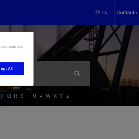
es
Contacto
English
añol
 site usage, and
Español
ept All
P
Q
R
S
T
U
V
W
X
Y
Z