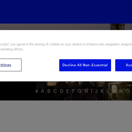
rgy Glossary en Esp
Accept”, you agree to the storing of cookies on your device to enhance site navigation, analyze
marketing efforts.
ttings
Decline All Non-Essential
Acc
#
A
B
C
D
E
F
G
H
I
J
K
L
M
N
O