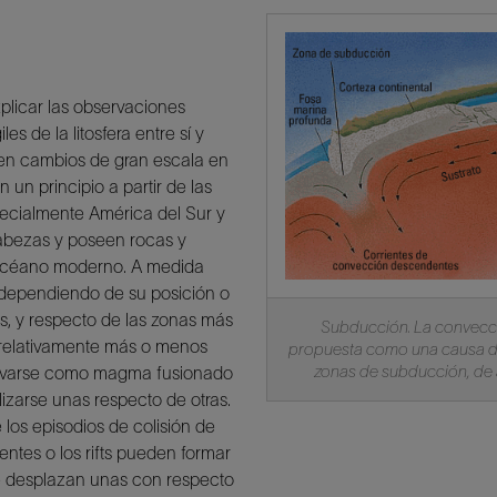
xplicar las observaciones
es de la litosfera entre sí y
cen cambios de gran escala en
n un principio a partir de las
pecialmente América del Sur y
abezas y poseen rocas y
n océano moderno. A medida
n, dependiendo de su posición o
s, y respecto de las zonas más
Subducción. La convecció
 relativamente más o menos
propuesta como una causa de
zonas de subducción, de a
elevarse como magma fusionado
slizarse unas respecto de otras.
os episodios de colisión de
entes o los rifts pueden formar
e desplazan unas con respecto