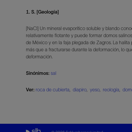
1. S. [Geología]
[NaCl] Un mineral evaporítico soluble y blando co
relativamente flotante y puede formar domos salinos,
de México y en la faja plegada de Zagros. La halita 
más que a fracturarse durante la deformación, lo qu
deformación.
Sinónimos:
sal
Ver:
roca de cubierta
,
diapiro
,
yeso
,
reología
,
domo