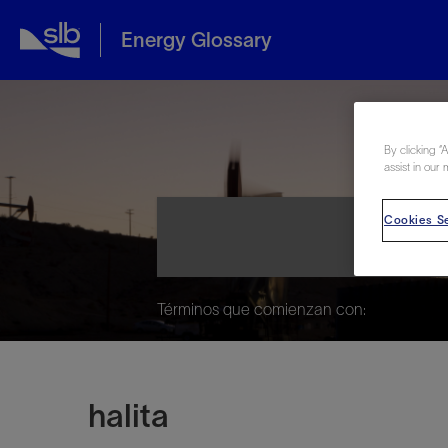
Energy Glossary
Ene
By clicking “
assist in our 
Cookies Se
Términos que comienzan con:
halita