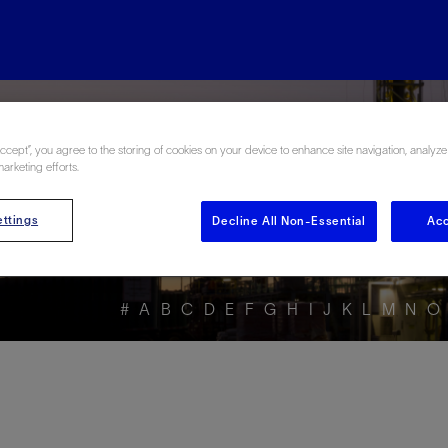
rgy Glossary en Esp
Accept”, you agree to the storing of cookies on your device to enhance site navigation, analyze
marketing efforts.
ttings
Decline All Non-Essential
Acc
#
A
B
C
D
E
F
G
H
I
J
K
L
M
N
O