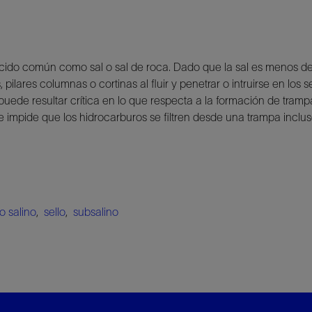
nocido común como sal o sal de roca. Dado que la sal es menos 
 pilares columnas o cortinas al fluir y penetrar o intruirse en l
puede resultar crítica en lo que respecta a la formación de trampa
e impide que los hidrocarburos se filtren desde una trampa inclus
 salino
,
sello
,
subsalino