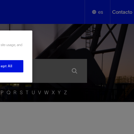
es
Contacto
English
añol
 site usage, and
Español
ept All
P
Q
R
S
T
U
V
W
X
Y
Z