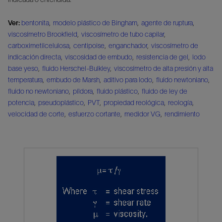
Ver:
bentonita
,
modelo plástico de Bingham
,
agente de ruptura
,
viscosímetro Brookfield
,
viscosímetro de tubo capilar
,
carboximetilcelulosa
,
centipoise
,
enganchador
,
viscosímetro de
indicación directa
,
viscosidad de embudo
,
resistencia de gel
,
lodo
base yeso
,
fluido Herschel-Bulkley
,
viscosímetro de alta presión y alta
temperatura
,
embudo de Marsh
,
aditivo para lodo
,
fluido newtoniano
,
fluido no newtoniano
,
píldora
,
fluido plástico
,
fluido de ley de
potencia
,
pseudoplástico
,
PVT
,
propiedad reológica
,
reología
,
velocidad de corte
,
esfuerzo cortante
,
medidor VG
,
rendimiento