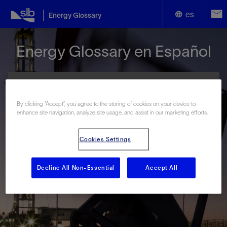
es
Energy Glossary
English
Energy Glossary en Español
Español
By clicking “Accept”, you agree to the storing of cookies on your device to
enhance site navigation, analyze site usage, and assist in our marketing efforts.
Términos que comienzan con:
Cookies Settings
#
A
B
C
D
E
F
G
H
I
J
K
L
M
N
O
P
Q
R
S
T
U
V
W
X
Y
Decline All Non-Essential
Accept All
Z