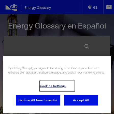
es
Energy Glossary
English
Energy Glossary en Español
Español
Términos que comienzan con:
By clicking “Accept”, you agree to the storing of cookies on your device to
enhance site navigation, analyze site usage, and assist in our marketing efforts.
#
A
B
C
D
E
F
G
H
I
J
K
L
M
N
O
P
Q
R
S
T
U
V
W
X
Y
Cookies Settings
Z
Decline All Non-Essential
Accept All