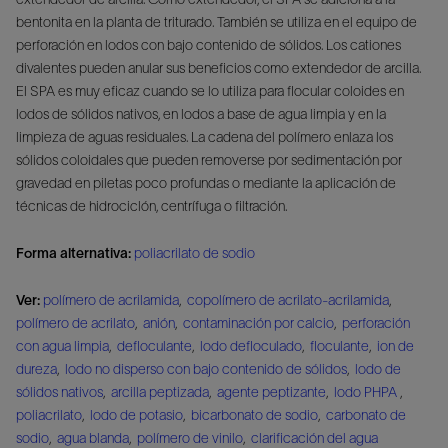
bentonita en la planta de triturado. También se utiliza en el equipo de
perforación en lodos con bajo contenido de sólidos. Los cationes
divalentes pueden anular sus beneficios como extendedor de arcilla.
El SPA es muy eficaz cuando se lo utiliza para flocular coloides en
lodos de sólidos nativos, en lodos a base de agua limpia y en la
limpieza de aguas residuales. La cadena del polímero enlaza los
sólidos coloidales que pueden removerse por sedimentación por
gravedad en piletas poco profundas o mediante la aplicación de
técnicas de hidrociclón, centrífuga o filtración.
Forma alternativa:
poliacrilato de sodio
Ver:
polímero de acrilamida
,
copolímero de acrilato-acrilamida
,
polímero de acrilato
,
anión
,
contaminación por calcio
,
perforación
con agua limpia
,
defloculante
,
lodo defloculado
,
floculante
,
ion de
dureza
,
lodo no disperso con bajo contenido de sólidos
,
lodo de
sólidos nativos
,
arcilla peptizada
,
agente peptizante
,
lodo PHPA
,
poliacrilato
,
lodo de potasio
,
bicarbonato de sodio
,
carbonato de
sodio
,
agua blanda
,
polímero de vinilo
,
clarificación del agua