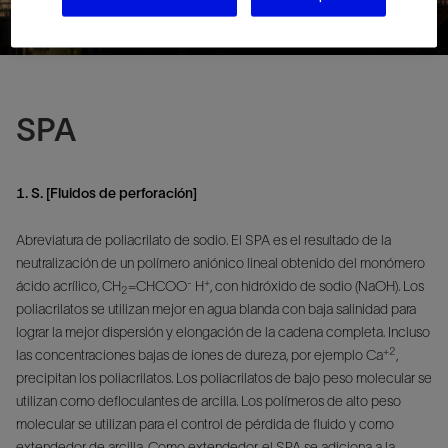
SPA
1. S. [Fluidos de perforación]
Abreviatura de poliacrilato de sodio. El SPA es el resultado de la
neutralización de un polímero aniónico lineal obtenido del monómero
-
+
ácido acrílico, CH
=CHCOO
H
, con hidróxido de sodio (NaOH). Los
2
poliacrilatos se utilizan mejor en agua blanda con baja salinidad para
lograr la mejor dispersión y elongación de la cadena completa. Incluso
+2
las concentraciones bajas de iones de dureza, por ejemplo Ca
,
precipitan los poliacrilatos. Los poliacrilatos de bajo peso molecular se
utilizan como defloculantes de arcilla. Los polímeros de alto peso
molecular se utilizan para el control de pérdida de fluido y como
extendedor de arcilla. Como extendedor, el SPA se adiciona a la