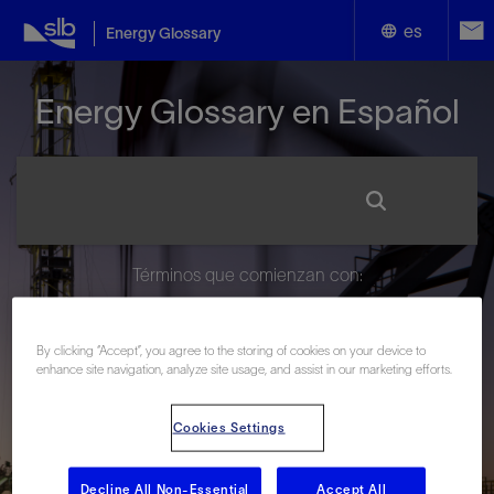
es
Energy Glossary
English
Energy Glossary en Español
Español
Términos que comienzan con:
#
A
B
C
D
E
F
G
H
I
J
K
L
M
N
O
P
Q
R
S
T
U
V
W
X
Y
By clicking “Accept”, you agree to the storing of cookies on your device to
enhance site navigation, analyze site usage, and assist in our marketing efforts.
Z
Cookies Settings
Decline All Non-Essential
Accept All