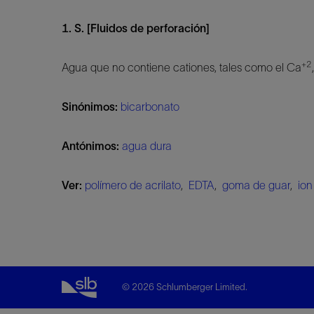
1. S. [Fluidos de perforación]
+2
Agua que no contiene cationes, tales como el Ca
Sinónimos:
bicarbonato
Antónimos:
agua dura
Ver:
polímero de acrilato
,
EDTA
,
goma de guar
,
ion
© 2026 Schlumberger Limited.