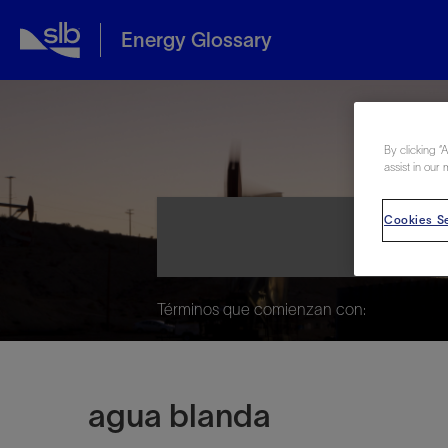
Energy Glossary
Ene
By clicking “
assist in our 
Cookies Se
Términos que comienzan con:
agua blanda