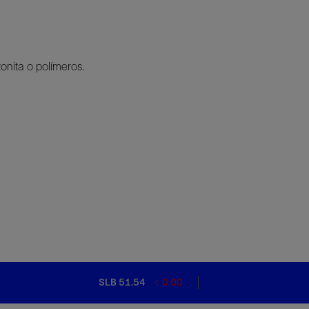
onita o polímeros.
SLB 51.54
0.00