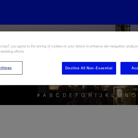
rgy Glossary en Esp
Accept”, you agree to the storing of cookies on your device to enhance site navigation, analyze
marketing efforts.
ttings
Decline All Non-Essential
Acc
#
A
B
C
D
E
F
G
H
I
J
K
L
M
N
O