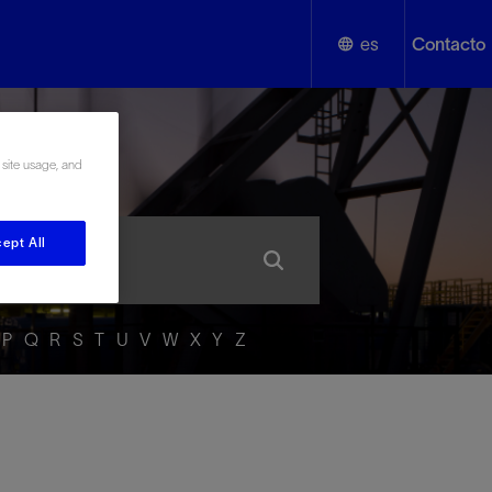
es
Contacto
English
añol
 site usage, and
Español
ept All
P
Q
R
S
T
U
V
W
X
Y
Z