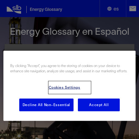
es
Energy Glossary
English
Energy Glossary en Español
Español
By clicking “Accept”, you agree to the storing of cookies on your device to
enhance site navigation, analyze site usage, and assist in our marketing efforts.
Términos que comienzan con:
Cookies Settings
#
A
B
C
D
E
F
G
H
I
J
K
L
M
N
O
P
Q
R
S
T
U
V
W
X
Y
Decline All Non-Essential
Accept All
Z