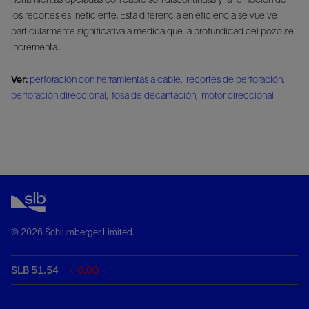
los recortes es ineficiente. Esta diferencia en eficiencia se vuelve
particularmente significativa a medida que la profundidad del pozo se
incrementa.
Ver:
perforación con herramientas a cable
,
recortes de perforación
,
perforación direccional
,
fosa de decantación
,
motor direccional
© 2026 Schlumberger Limited.
SLB 51.54
0.00