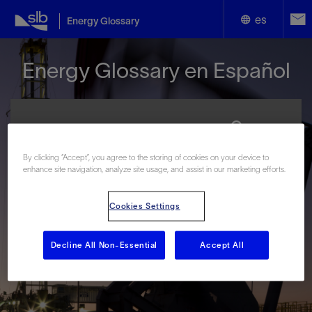
es
Energy Glossary
English
Energy Glossary en Español
Español
By clicking “Accept”, you agree to the storing of cookies on your device to
enhance site navigation, analyze site usage, and assist in our marketing efforts.
Términos que comienzan con:
#
A
B
C
D
E
F
G
H
I
J
K
L
Cookies Settings
M
N
O
P
Q
R
S
T
U
V
W
X
Y
Z
Decline All Non-Essential
Accept All