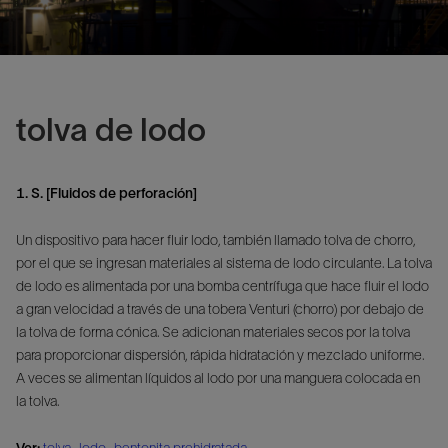
tolva de lodo
1. S. [Fluidos de perforación]
Un dispositivo para hacer fluir lodo, también llamado tolva de chorro,
por el que se ingresan materiales al sistema de lodo circulante. La tolva
de lodo es alimentada por una bomba centrífuga que hace fluir el lodo
a gran velocidad a través de una tobera Venturi (chorro) por debajo de
la tolva de forma cónica. Se adicionan materiales secos por la tolva
para proporcionar dispersión, rápida hidratación y mezclado uniforme.
A veces se alimentan líquidos al lodo por una manguera colocada en
la tolva.
Ver:
tolva
,
lodo
,
bentonita prehidratada