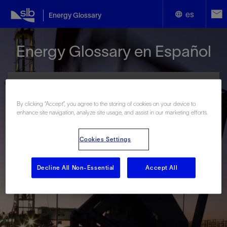
es
Energy Glossary
English
Energy Glossary en Español
Español
By clicking “Accept”, you agree to the storing of cookies on your device to
enhance site navigation, analyze site usage, and assist in our marketing efforts.
Términos que comienzan con:
Cookies Settings
#
A
B
C
D
E
F
G
H
I
J
K
L
M
N
O
P
Q
R
S
T
U
V
W
X
Y
Decline All Non-Essential
Accept All
Z