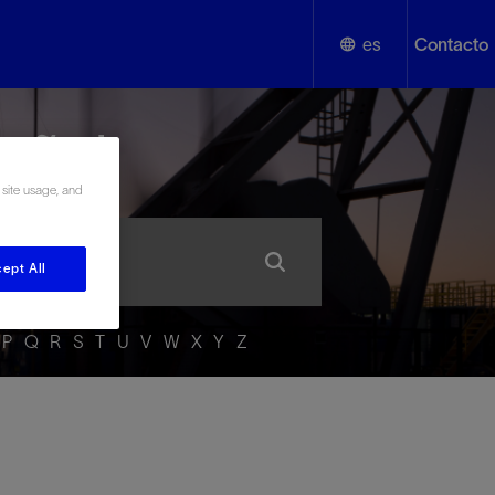
es
Contacto
English
añol
Español
 site usage, and
ept All
P
Q
R
S
T
U
V
W
X
Y
Z