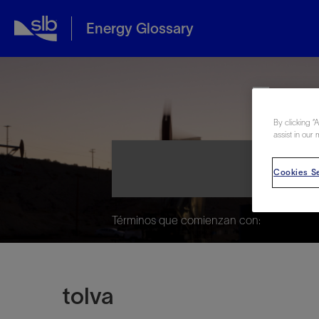
Energy Glossary
Ene
By clicking “
assist in our 
Cookies Se
Términos que comienzan con:
tolva