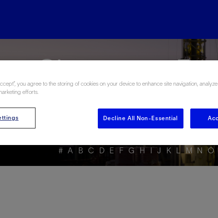
rgy Glossary en Esp
Accept”, you agree to the storing of cookies on your device to enhance site navigation, analyze
marketing efforts.
ttings
Decline All Non-Essential
Acc
#
A
B
C
D
E
F
G
H
I
J
K
L
M
N
O