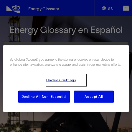
es
Energy Glossary
English
Energy Glossary en Español
Español
By clicking “Accept”, you agree to the storing of cookies on your device to
enhance site navigation, analyze site usage, and assist in our marketing efforts.
Términos que comienzan con:
Cookies Settings
#
A
B
C
D
E
F
G
H
I
J
K
L
M
N
O
P
Q
R
S
T
U
V
W
X
Y
Decline All Non-Essential
Accept All
Z