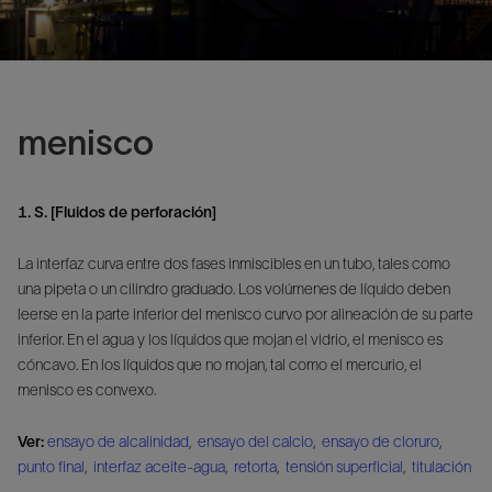
menisco
1. S. [Fluidos de perforación]
La interfaz curva entre dos fases inmiscibles en un tubo, tales como
una pipeta o un cilindro graduado. Los volúmenes de líquido deben
leerse en la parte inferior del menisco curvo por alineación de su parte
inferior. En el agua y los líquidos que mojan el vidrio, el menisco es
cóncavo. En los líquidos que no mojan, tal como el mercurio, el
menisco es convexo.
Ver:
ensayo de alcalinidad
,
ensayo del calcio
,
ensayo de cloruro
,
punto final
,
interfaz aceite-agua
,
retorta
,
tensión superficial
,
titulación