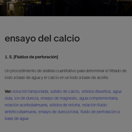
ensayo del calcio
1. S. [Fluidos de perforación]
Un procedimiento de análisis cuantitativo para determinar el filtrado de
lodo a base de agua y el calcio en un lodo a base de aceite.
Ver:
solución tamponada
,
sulfato de calcio
,
sólidos disueltos
,
agua
dura
,
ion de dureza
,
ensayo de magnesio
,
agua complementaria
,
relación aceite/salmuera
,
sólidos de retorta
,
relación fluido
sintético/salmuera
,
ensayo de dureza total
,
fluido de perforación a
base de agua