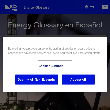
es
Energy Glossary
English
Energy Glossary en Español
Español
By clicking “Accept”, you agree to the storing of cookies on your device to
enhance site navigation, analyze site usage, and assist in our marketing efforts.
Términos que comienzan con:
Cookies Settings
#
A
B
C
D
E
F
G
H
I
J
K
L
M
N
O
P
Q
R
S
T
U
V
W
X
Y
Decline All Non-Essential
Accept All
Z