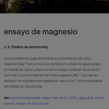
ensayo de magnesio
1. S. [Fluidos de perforación]
Un procedimiento para determinar la concentración de iones
+2
magnesio (Mg
) en un fluido de perforación a base de agua basado
en análisis de calcio y dureza total. El ensayo estándar fue proscrito
+2
por el API. La concentración de iones magnesio (Mg
) se calcula
+2
restando los resultados del análisis de calcio (Ca
) de los resultados
del análisis de dureza total.
Ver:
solución tamponada
,
ensayo del calcio
,
EDTA
,
agua dura
,
ion de
dureza
,
ensayo de dureza total