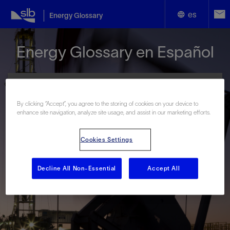
es
Energy Glossary
English
Energy Glossary en Español
Español
By clicking “Accept”, you agree to the storing of cookies on your device to
enhance site navigation, analyze site usage, and assist in our marketing efforts.
Términos que comienzan con:
Cookies Settings
#
A
B
C
D
E
F
G
H
I
J
K
L
M
N
O
P
Q
R
S
T
U
V
W
X
Y
Decline All Non-Essential
Accept All
Z