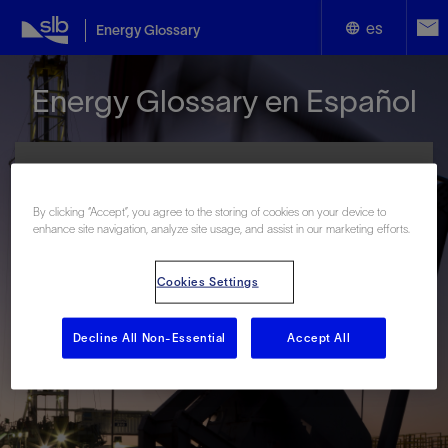
es
Energy Glossary
English
Energy Glossary en Español
Español
By clicking “Accept”, you agree to the storing of cookies on your device to
enhance site navigation, analyze site usage, and assist in our marketing efforts.
Términos que comienzan con:
Cookies Settings
#
A
B
C
D
E
F
G
H
I
J
K
L
M
N
O
P
Q
R
S
T
U
V
W
X
Y
Decline All Non-Essential
Accept All
Z