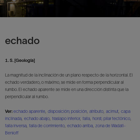
echado
1. S. [Geología]
La magnitud de la inclinación de un plano respecto de la horizontal. El
echado verdadero, o máximo, se mide en forma perpendicular al
rumbo. El echado aparente se mide en una dirección distinta que la
perpendicular al rumbo.
Ver:
echado aparente
,
disposición; posición
,
atributo
,
acimut
,
capa
inclinada
,
echado abajo
,
traslapo inferior
,
falla
,
horst; pilar tectónico
,
falla inversa
,
falla de corrimiento
,
echado arriba
,
zona de Wadati-
Benioff