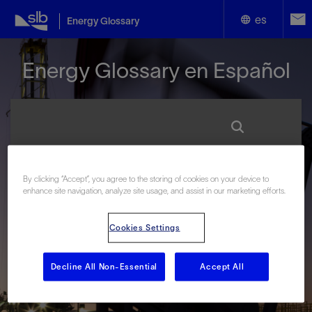
es
Energy Glossary
English
Energy Glossary en Español
Español
Términos que comienzan con:
By clicking “Accept”, you agree to the storing of cookies on your device to
enhance site navigation, analyze site usage, and assist in our marketing efforts.
#
A
B
C
D
E
F
G
H
I
J
K
L
M
N
O
P
Q
R
S
T
U
V
W
X
Y
Cookies Settings
Z
Decline All Non-Essential
Accept All