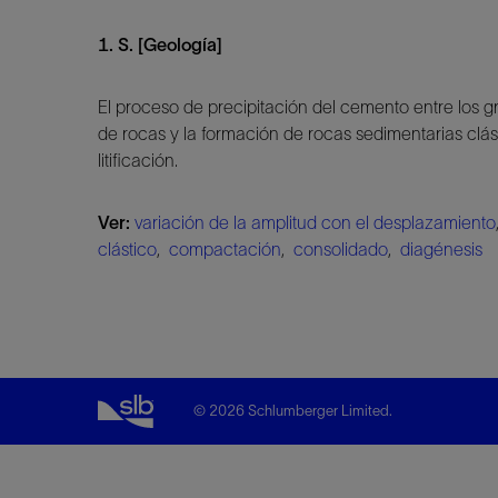
1. S. [Geología]
El proceso de precipitación del cemento entre los g
de rocas y la formación de rocas sedimentarias clást
litificación.
Ver:
variación de la amplitud con el desplazamiento
clástico
,
compactación
,
consolidado
,
diagénesis
© 2026 Schlumberger Limited.