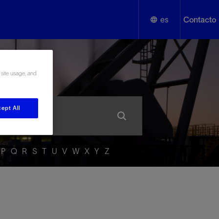
es
Contacto
English
añol
 site usage, and
Español
ept All
P
Q
R
S
T
U
V
W
X
Y
Z