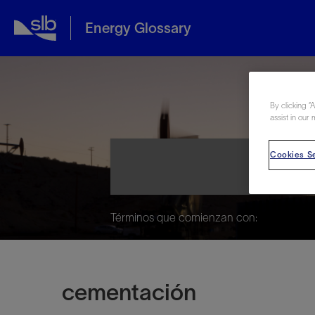
Energy Glossary
Ene
By clicking “
assist in our 
Cookies Se
Términos que comienzan con:
cementación