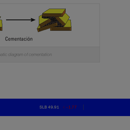
tic diagram of cementation
SLB 49.91
-1.77