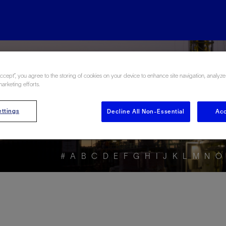
rgy Glossary en Esp
Accept”, you agree to the storing of cookies on your device to enhance site navigation, analyze
marketing efforts.
ttings
Decline All Non-Essential
Acc
#
A
B
C
D
E
F
G
H
I
J
K
L
M
N
O