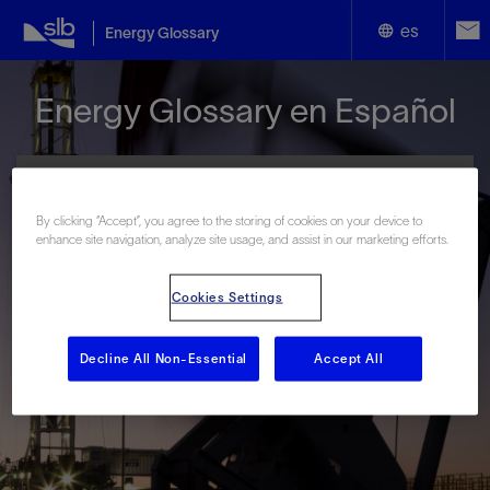
es
Energy Glossary
English
Energy Glossary en Español
Español
By clicking “Accept”, you agree to the storing of cookies on your device to
enhance site navigation, analyze site usage, and assist in our marketing efforts.
Términos que comienzan con:
Cookies Settings
#
A
B
C
D
E
F
G
H
I
J
K
L
M
N
O
P
Q
R
S
T
U
V
W
X
Y
Decline All Non-Essential
Accept All
Z