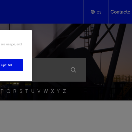
es
Contacto
English
añol
 site usage, and
Español
ept All
P
Q
R
S
T
U
V
W
X
Y
Z