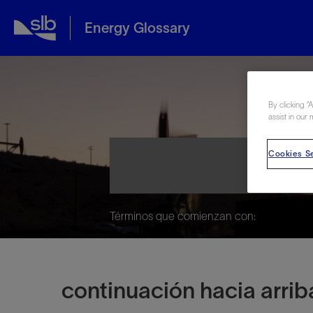
Energy Glossary
Ene
By clicking “
assist in our 
Cookies Se
Términos que comienzan con:
continuación hacia arrib