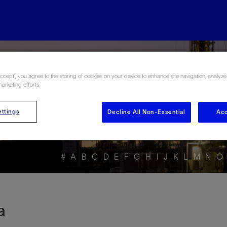
rgy Glossary en Esp
Accept”, you agree to the storing of cookies on your device to enhance site navigation, analyze
marketing efforts.
ttings
Decline All Non-Essential
Acc
#
A
B
C
D
E
F
G
H
I
J
K
L
M
N
O
a