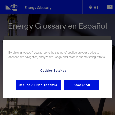
es
Energy Glossary
English
Energy Glossary en Español
Español
By clicking “Accept”, you agree to the storing of cookies on your device to
enhance site navigation, analyze site usage, and assist in our marketing efforts.
Términos que comienzan con:
Cookies Settings
#
A
B
C
D
E
F
G
H
I
J
K
L
M
N
O
P
Q
R
S
T
U
V
W
X
Y
Decline All Non-Essential
Accept All
Z