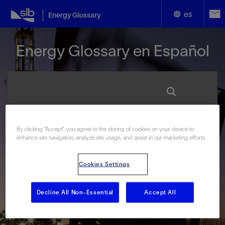
es
Energy Glossary
English
Energy Glossary en Español
Español
Términos que comienzan con:
By clicking “Accept”, you agree to the storing of cookies on your device to
enhance site navigation, analyze site usage, and assist in our marketing efforts.
#
A
B
C
D
E
F
G
H
I
J
K
L
M
N
O
P
Q
R
S
T
U
V
W
X
Y
Cookies Settings
Z
Decline All Non-Essential
Accept All