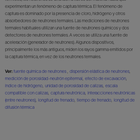
experimentan un fenómeno de captura térmica. El fenómeno de
captura es dominado por la presencia de cloro, hidrógeno y otros
absorbedores de neutrones termales. Las mediciones de neutrones
termales habituales utilizan una fuente de neutrones químicos y dos
detectores de neutrones termales. A veces se utiliza una fuente de
aceleración (generador de neutrones). Algunos dispositivos,
principalmente los más antiguos, miden los rayos gamma emitidos por
la captura térmica, en vez de los neutrones termales.
Ver:
fuente química de neutrones
,
dispersión elástica de neutrones
,
medición de porosidad-neutrón epitermal
,
efecto de excavación
,
índice de hidrógeno
,
unidad de porosidad de calizas
,
escala
compatible con calizas
,
captura neutrónica
,
interacciones neutrónicas
(entre neutrones)
,
longitud de frenado
,
tiempo de frenado
,
longitud de
difusión térmica