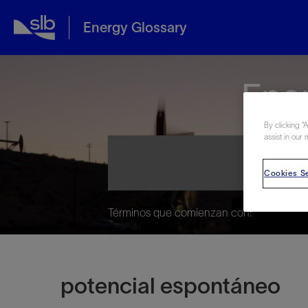
Energy Glossary
Ene
By clicking “
assist in our 
Cookies Se
Términos que comienzan con:
potencial espontáneo