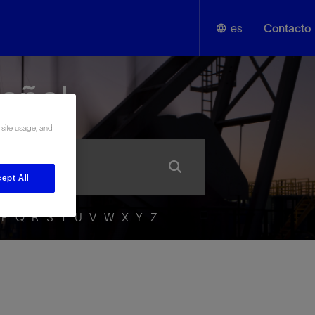
es
Contacto
English
añol
Español
 site usage, and
ept All
P
Q
R
S
T
U
V
W
X
Y
Z