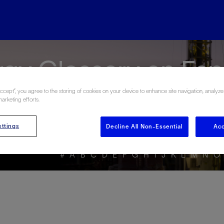
rgy Glossary en Esp
Accept”, you agree to the storing of cookies on your device to enhance site navigation, analyze
marketing efforts.
ttings
Decline All Non-Essential
Acc
#
A
B
C
D
E
F
G
H
I
J
K
L
M
N
O