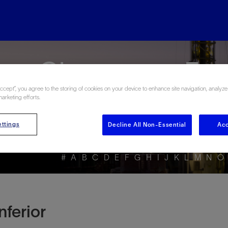
rgy Glossary en Esp
Accept”, you agree to the storing of cookies on your device to enhance site navigation, analyze
marketing efforts.
ttings
Decline All Non-Essential
Acc
#
A
B
C
D
E
F
G
H
I
J
K
L
M
N
O
ferior