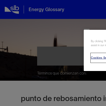
Energy Glossary
Ene
By clicking “
assist in our 
Cookies Se
Términos que comienzan con:
punto de rebosamiento in