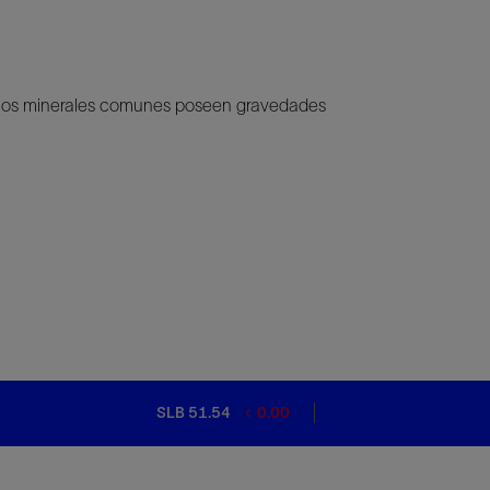
e los minerales comunes poseen gravedades
SLB 51.54
0.00