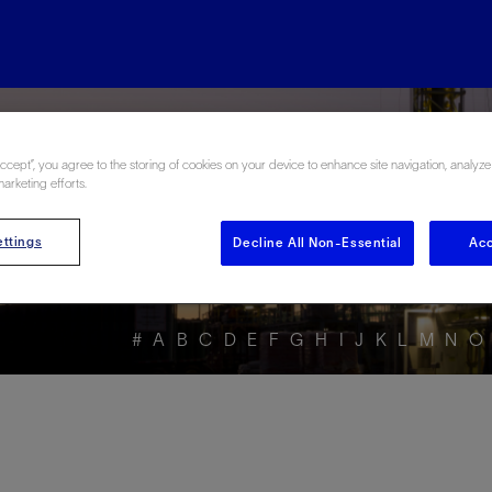
rgy Glossary en Esp
Accept”, you agree to the storing of cookies on your device to enhance site navigation, analyze
marketing efforts.
ttings
Decline All Non-Essential
Acc
#
A
B
C
D
E
F
G
H
I
J
K
L
M
N
O