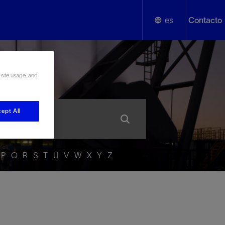
es
Contacto
English
añol
 site usage, and
Español
ept All
P
Q
R
S
T
U
V
W
X
Y
Z