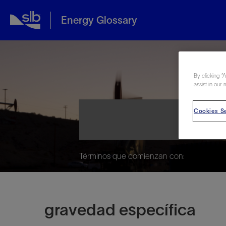
Energy Glossary
Ene
By clicking “
assist in our 
Cookies Se
Términos que comienzan con:
gravedad específica