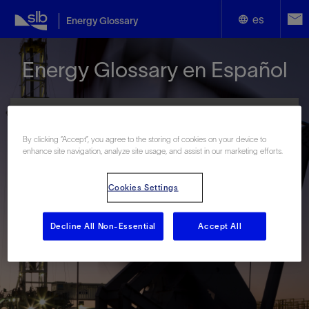
es
Energy Glossary
English
Energy Glossary en Español
Español
By clicking “Accept”, you agree to the storing of cookies on your device to
enhance site navigation, analyze site usage, and assist in our marketing efforts.
Términos que comienzan con:
Cookies Settings
#
A
B
C
D
E
F
G
H
I
J
K
L
M
N
O
P
Q
R
S
T
U
V
W
X
Y
Decline All Non-Essential
Accept All
Z