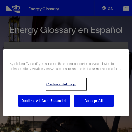
es
Energy Glossary
English
Energy Glossary en Español
Español
By clicking “Accept”, you agree to the storing of cookies on your device to
enhance site navigation, analyze site usage, and assist in our marketing efforts.
Términos que comienzan con:
Cookies Settings
#
A
B
C
D
E
F
G
H
I
J
K
L
M
N
O
P
Q
R
S
T
U
V
W
X
Y
Decline All Non-Essential
Accept All
Z