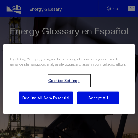
es
Energy Glossary
English
Energy Glossary en Español
Español
By clicking “Accept”, you agree to the storing of cookies on your device to
enhance site navigation, analyze site usage, and assist in our marketing efforts.
Términos que comienzan con:
Cookies Settings
#
A
B
C
D
E
F
G
H
I
J
K
L
M
N
O
P
Q
R
S
T
U
V
W
X
Y
Decline All Non-Essential
Accept All
Z