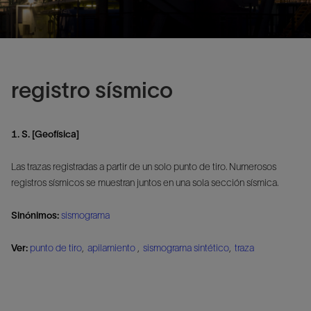
registro sísmico
1. S. [Geofísica]
Las trazas registradas a partir de un solo punto de tiro. Numerosos
registros sísmicos se muestran juntos en una sola sección sísmica.
Sinónimos:
sismograma
Ver:
punto de tiro
,
apilamiento
,
sismograma sintético
,
traza