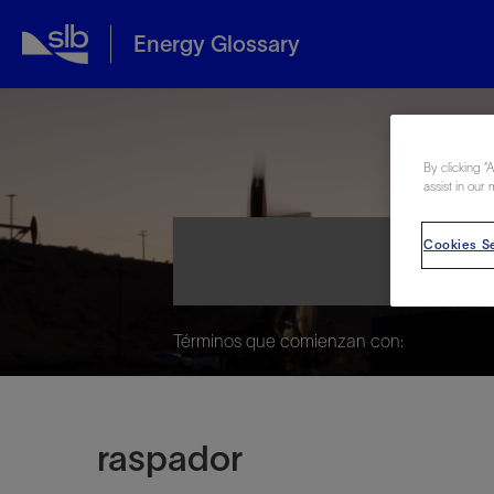
Energy Glossary
Ene
By clicking “
assist in our 
Cookies Se
Términos que comienzan con:
raspador