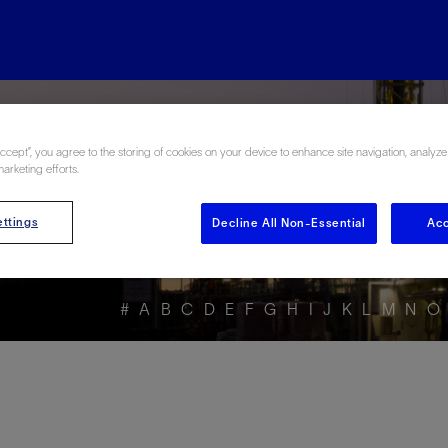
rgy Glossary en Esp
Accept”, you agree to the storing of cookies on your device to enhance site navigation, analyze
marketing efforts.
ttings
Decline All Non-Essential
Acc
#
A
B
C
D
E
F
G
H
I
J
K
L
M
N
O