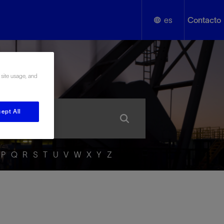
es
Contacto
English
añol
 site usage, and
Español
ept All
P
Q
R
S
T
U
V
W
X
Y
Z