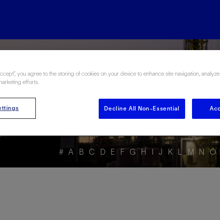
rgy Glossary en Esp
Accept”, you agree to the storing of cookies on your device to enhance site navigation, analyze
marketing efforts.
ttings
Decline All Non-Essential
Acc
#
A
B
C
D
E
F
G
H
I
J
K
L
M
N
O