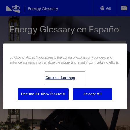
es
Energy Glossary
English
Energy Glossary en Español
Español
By clicking “Accept”, you agree to the storing of cookies on your device to
enhance site navigation, analyze site usage, and assist in our marketing efforts.
Términos que comienzan con:
Cookies Settings
#
A
B
C
D
E
F
G
H
I
J
K
L
M
N
O
P
Q
R
S
T
U
V
W
X
Y
Decline All Non-Essential
Accept All
Z