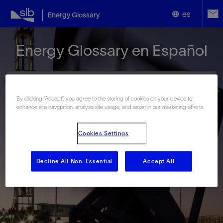
es
Energy Glossary
English
Energy Glossary en Español
Español
By clicking “Accept”, you agree to the storing of cookies on your device to
enhance site navigation, analyze site usage, and assist in our marketing efforts.
Términos que comienzan con:
Cookies Settings
#
A
B
C
D
E
F
G
H
I
J
K
L
M
N
O
P
Q
R
S
T
U
V
W
X
Y
Decline All Non-Essential
Accept All
Z