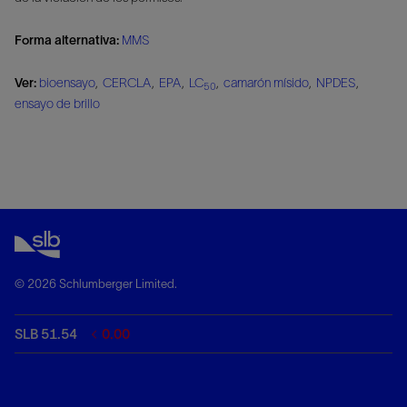
Forma alternativa:
MMS
Ver:
bioensayo
,
CERCLA
,
EPA
,
LC
,
camarón mísido
,
NPDES
,
50
ensayo de brillo
© 2026 Schlumberger Limited.
SLB 51.54
0.00