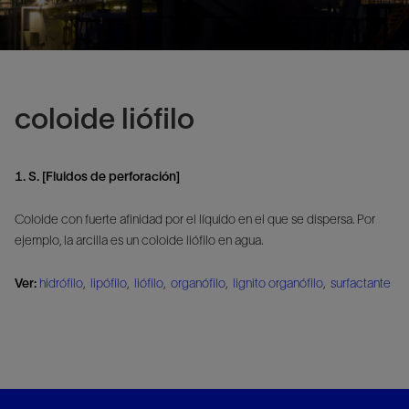
coloide liófilo
1. S. [Fluidos de perforación]
Coloide con fuerte afinidad por el líquido en el que se dispersa. Por
ejemplo, la arcilla es un coloide liófilo en agua.
Ver:
hidrófilo
,
lipófilo
,
liófilo
,
organófilo
,
lignito organófilo
,
surfactante