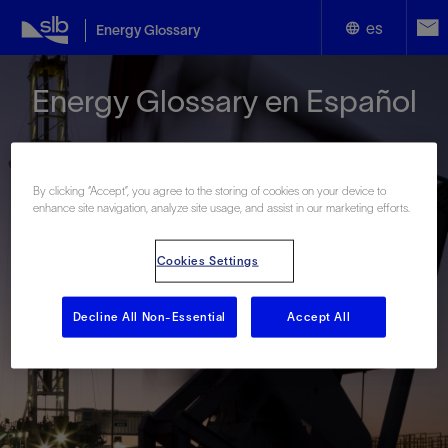
es
Energy Glossary
English
Energy Glossary en Español
Español
By clicking “Accept”, you agree to the storing of cookies on your device to
enhance site navigation, analyze site usage, and assist in our marketing efforts.
Términos que comienzan con:
Cookies Settings
#
A
B
C
D
E
F
G
H
I
J
K
L
Decline All Non-Essential
Accept All
M
N
O
P
Q
R
S
T
U
V
W
X
Y
Z