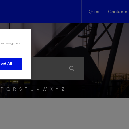
es
Contacto
English
añol
 site usage, and
Español
ept All
P
Q
R
S
T
U
V
W
X
Y
Z