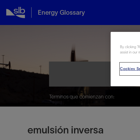
Energy Glossary
Ene
By clicking “
assist in our 
Cookies Se
Términos que comienzan con:
emulsión inversa