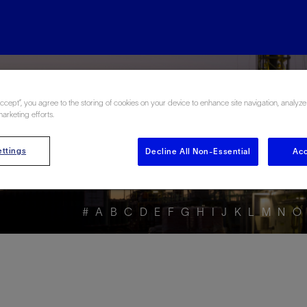
rgy Glossary en Esp
Accept”, you agree to the storing of cookies on your device to enhance site navigation, analyze
marketing efforts.
ttings
Decline All Non-Essential
Acc
#
A
B
C
D
E
F
G
H
I
J
K
L
M
N
O