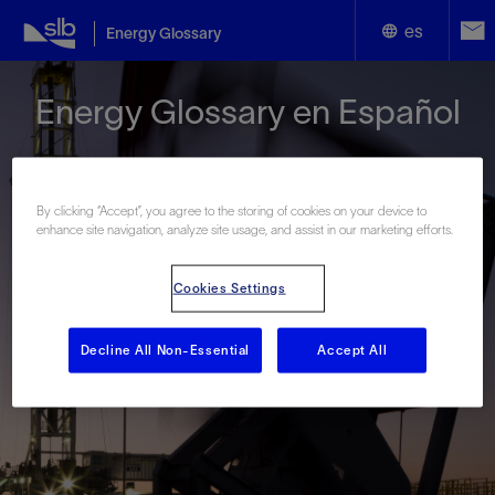
es
Energy Glossary
English
Energy Glossary en Español
Español
By clicking “Accept”, you agree to the storing of cookies on your device to
enhance site navigation, analyze site usage, and assist in our marketing efforts.
Términos que comienzan con:
Cookies Settings
#
A
B
C
D
E
F
G
H
I
J
K
L
Decline All Non-Essential
Accept All
M
N
O
P
Q
R
S
T
U
V
W
X
Y
Z