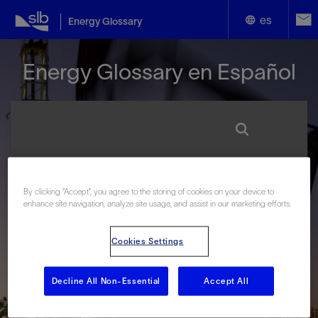
es
Energy Glossary
English
Energy Glossary en Español
Español
Términos que comienzan con:
By clicking “Accept”, you agree to the storing of cookies on your device to
enhance site navigation, analyze site usage, and assist in our marketing efforts.
#
A
B
C
D
E
F
G
H
I
J
K
L
M
N
O
P
Q
R
S
T
U
V
W
X
Y
Cookies Settings
Z
Decline All Non-Essential
Accept All